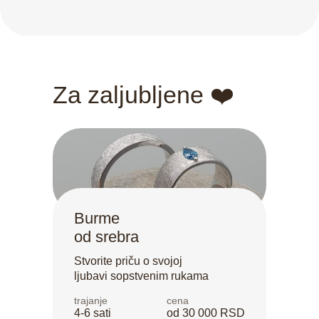
Za zaljubljene ❤️
Burme
od srebra
Stvorite priču o svojoj
ljubavi sopstvenim rukama
trajanje
cena
4-6 sati
od 30 000 RSD