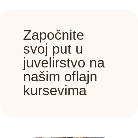
Započnite
svoj put u
juvelirstvo na
našim oflajn
kursevima