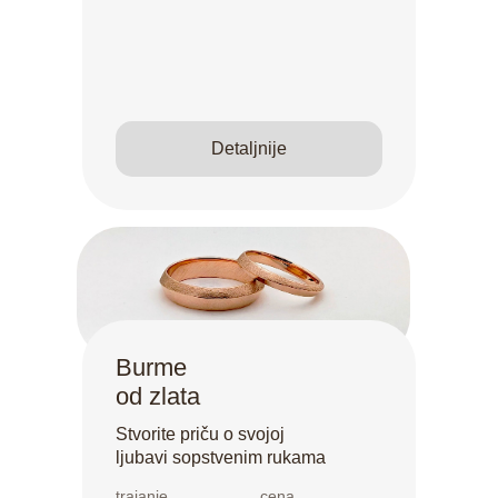
Detaljnije
Burme
od zlata
Stvorite priču o svojoj
ljubavi sopstvenim rukama
trajanje
cena