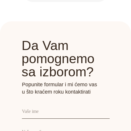
Da Vam
pomognemo
sa izborom?
Popunite formular i mi ćemo vas
u što kraćem roku kontaktirati