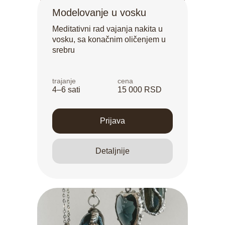
Modelovanje u vosku
Meditativni rad vajanja nakita u
vosku, sa konačnim oličenjem u
srebru
trajanje
cena
4–6 sati
15 000 RSD
Prijava
Detaljnije