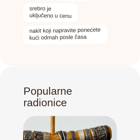
srebro je
uključeno u cenu
nakit koji napravite ponećete
kući odmah posle časa
Popularne
radionice