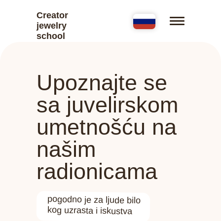
Creator
jewelry
school
Upoznajte se
sa juvelirskom
umetnošću na
našim
radionicama
pogodno je za ljude bilo
kog uzrasta i iskustva