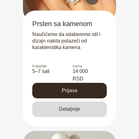
Prsten sa kamenom
Naučićemo da odaberemo stil i
dizajn nakita polazeći od
karakteristika kamena
trajanje
cena
5–7 sati
14 000
RSD
Prijava
Detaljnije