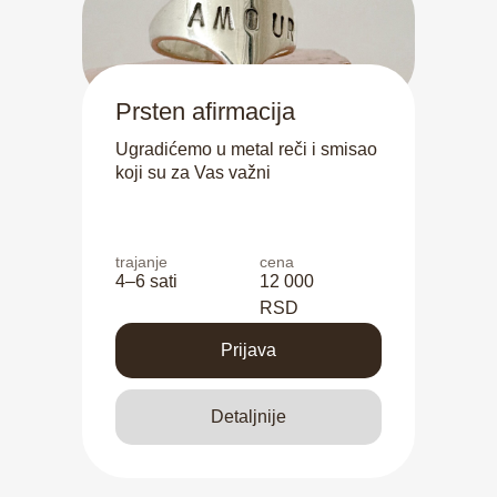
Prsten afirmacija
Ugradićemo u metal reči i smisao
koji su za Vas važni
trajanje
cena
4–6 sati
12 000
RSD
Prijava
Detaljnije