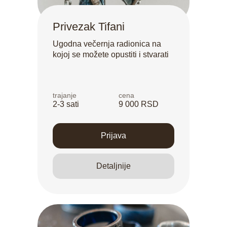
Privezak Tifani
Ugodna večernja radionica na
kojoj se možete opustiti i stvarati
trajanje
cena
2-3 sati
9 000 RSD
Prijava
Detaljnije