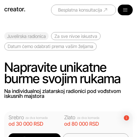
creator.
Besplatna konsultacija
Juvelirska radionica
Za sve nivoe iskustva
Datum ćemo odabrati prema vašim željama
Napravite unikatne
burme svojim rukama
Na individualnoj zlatarskoj radionici pod vođstvom
iskusnih majstora
Srebro
Zlato
za dva komada
za dva komada
od 30 000 RSD
od 80 000 RSD
Izračunati cenu
Besplatna konsultacija
Pogledajte radove naših polaznika. Listati →