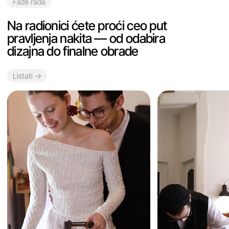
01 — Topićemo metal
02 — Ravnati i provući
03 — Dodati
ručnim brenerom
metal kroz valcne
teksturu
Recenzije
Radionice su pogodne za sve
uzraste i nivoe iskustva. Pogledajte
kakav nakit prave naši polaznici
Listati →