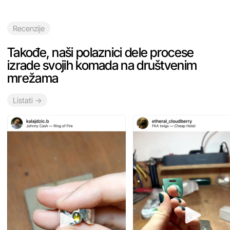
Svi naši polaznici su uvek zadovoljni rezultatom. Pogledajte
dizajne na vrhu stranice — to su njihovi radovi. Ako vam
se nešto ne dopadne, majstor će pomoći da se komad doradi
do željenog izgleda.
03
Kakav dizajn možemo
da odaberemo?
→
Bilo koji!
Možete nam poslati referencu (nakon slanja prijave)
i zajedno ćemo osmisliti dizajn, odabrati neki od dizajna koji
su ponuđeni u formi preko dugmeta „Izračunati cenu“ ili samo
opisati šta biste želeli, a majstor će odabrati dizajn.
04
Kada se može pokupiti gotov
komad?
→
Skoro uvek — odmah posle radionice. Ako dizajn podrazumeva
izradu modela u vosku, gotov komad nakita možete pokupiti
nakon 7 dana.
05
A šta ako nam se ne dopadne
gotov komad — da li se može
doraditi?
→
Da, može. Moći ćete ga dati majstoru da ga doradi.
06
Gde se odvijaju radionice?
→