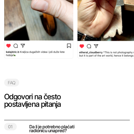
Radionice pravljenja burmi se održavaju u našim studijima
u Beogradu.
Beograd — Luke Ćelovića Trebinjca, 31
07
Kako saznati ukupnu cenu
radionice?
→
Posle slanja prijave, naš menedžer će vas kontaktirati, kako
bismo razgovarali o dizajnu i izračunali cenu. Ukupna cena zavisi
od količine materijala, prisustva kamenja i složenosti modela.
08
Kako izabrati termin radionice?
→
Posle slanja prijave, naš menadžer će vam predložiti slobodne
termine.
Mi ćemo pomoći!
Imate pitanja? Popunite formu
klikom na dugme ispod pa ćemo