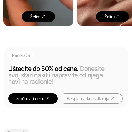
Faze rada
Na radionici ćete proći ceo put
pravljenja nakita — od odabira
dizajna do finalne obrade
Listati →