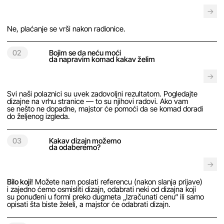
vas kontaktirati u skorije vreme
Kontaktirajte me
[ Društvene mreže ]
[ Kontakt
]
instagram
telegram
telegram
whatsapp
creator.
Izračunati cenu
Besplatna konsultacija