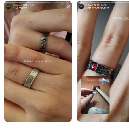
FAQ
Odgovori na često
postavljena pitanja
01
Da li je potrebno plaćati
radionicu unapred?
→
Ne, plaćanje se vrši nakon radionice.
02
Bojim se da neću moći
da napravim komad kakav želim
→