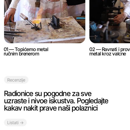
Recenzije
Takođe, naši polaznici dele procese
izrade svojih komada na društvenim
mrežama
Listati →