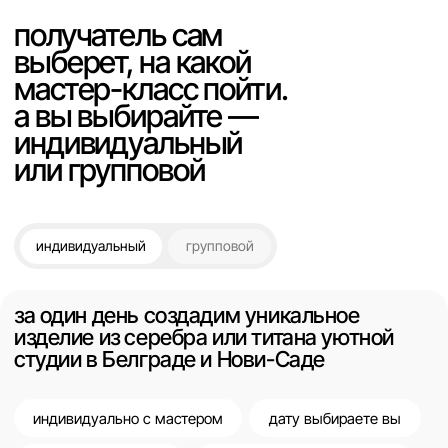
выбрать сертификат
мастер-классы в небольших группах
в уютной студии в Нови-Саде
что будет на мастер-классе
кольцо аффирмация
кольцо с камнем
на мастер-классе получатель
кольцо с фактурой
моделирование из воска