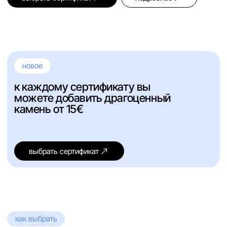
как выбрать
получатель сам
выберет, на какой
мастер-класс пойти.
а вы выбирайте —
индивидуальный
или групповой
индивидуальный
групповой
за один день создадим уникальное
изделие из серебра или титана уютной
студии в Белграде и Нови-Саде
индивидуально с мастером
дату выбираете вы
продумаем дизайн
изготовим любое изделие
готовое украшение заберёте домой