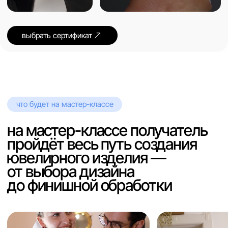
подарочный сертификат
сертификат на ювелирный
мастер-класс — классный
подарок. выберите свой
без камней
с камнями
групповой мастер-класс
для одного
12 000 RSD
выбрать со скидкой
индивидуальный мастер-