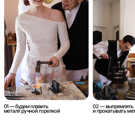
класс для одного
20 000 RSD
выбрать со скидкой
индивидуальный мастер-
класс для двоих
30 000 RSD
выбрать со скидкой
помогите
с выбором
связаться с нами