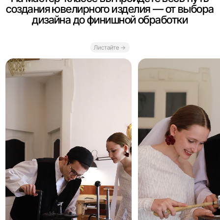
выпрямлять
03 — нанесём
катывать металл
фактуру