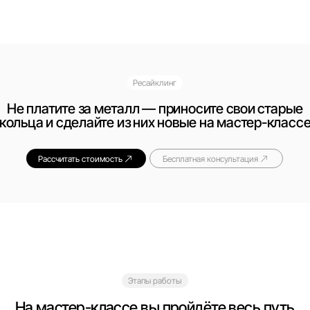
Ресайклинг
латите за металл — приносите свои старые
а и сделайте из них новые на мастер-классе
Рассчитать стоимость
Бесплатная консультация
Этапы работы
мастер-классе вы пройдёте весь путь
дания ювелирного изделия — от выбора
дизайна до финишной обработки
Листайте →