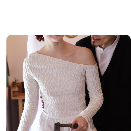
01 — будем плавить
02 — 
металл ручной горелкой
и про