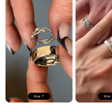
Хочу
Хочу
Juvelirska rad