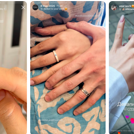
Отзывы
А ещё — наши ученики делятся
процессами создания изделий
в соцсетях
Листайте →