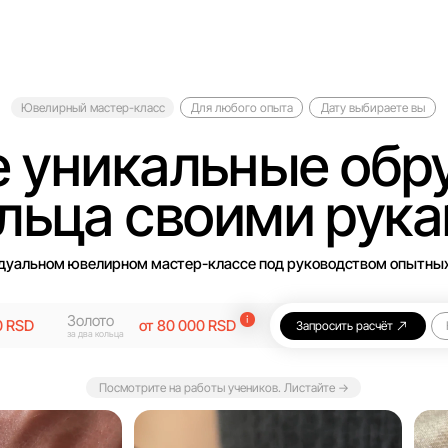
рный мастер-класс
Для любого опыта
Дату выбираете вы
уникальные обруча
ца своими руками
ом ювелирном мастер-классе под руководством опытных мастеров
Золото
от 80 000 RSD
Запросить расчёт
Консультация (0 RS
за два кольца
Посмотрите на работы учеников. Листайте →