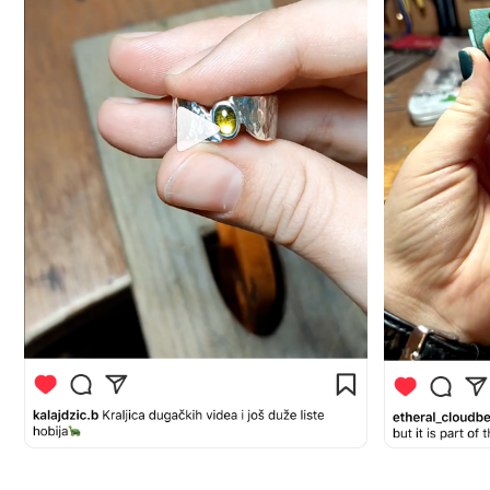
Надо ли оплачивать мастер-класс заранее?
01
Нет, оплата производится после мастер-класса.
Я боюсь, что у меня не получится сделать изделие, как я хочу
02
Все наши ученики всегда довольны результатом.
Посмотрите дизайны вверху страницы — это их работы.
Если вы будете недовольны, мы поможем довести изделие
до желаемого.