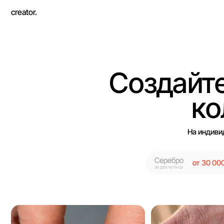
creator.
Ювели
Создайте 
коль
На индивидуальн
Серебро
от 30 000 RSD
за два кольца