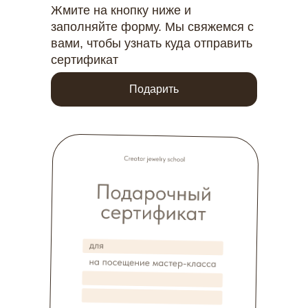
Жмите на кнопку ниже и
заполняйте форму. Мы свяжемся с
[ соцсети ]
[ контакты
]
инстаграм
телеграм
телеграм
вотсап
вами, чтобы узнать куда отправить
сертификат
Подарить
creator.