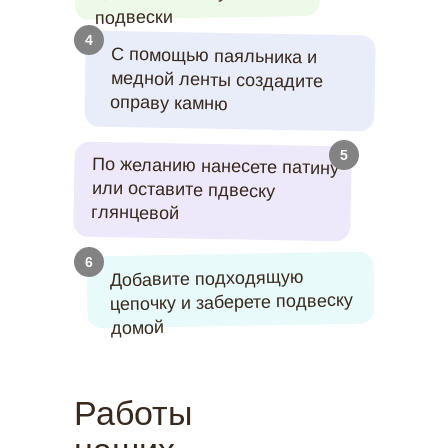
подвески
4
С помощью паяльника и
медной ленты создадите
оправу камню
5
По желанию нанесете патину
или оставите пдвеску
глянцевой
6
Добавите подходящую
цепочку и заберете подвеску
домой
Работы